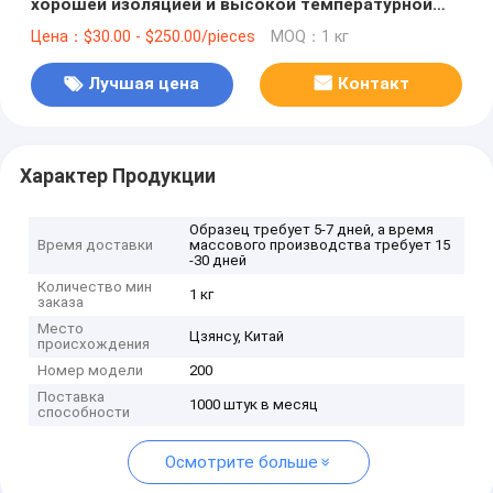
хорошей изоляцией и высокой температурной
устойчивостью
Цена：$30.00 - $250.00/pieces
MOQ：1 кг
Лучшая цена
Контакт
Характер Продукции
Образец требует 5-7 дней, а время
Время доставки
массового производства требует 15
-30 дней
Количество мин
1 кг
заказа
Место
Цзянсу, Китай
происхождения
Номер модели
200
Поставка
1000 штук в месяц
способности
Осмотрите больше