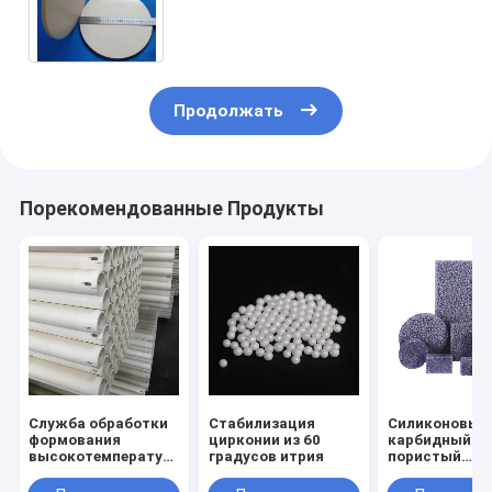
изоляцией и высокой
температурной устойчивостью
Продолжать
Порекомендованные Продукты
Служба обработки
Стабилизация
Силиконовый
формования
цирконии из 60
карбидный
высокотемпературные
градусов итрия
пористый
огнеупорные
керамически
алюминиевые
пенофильтр д