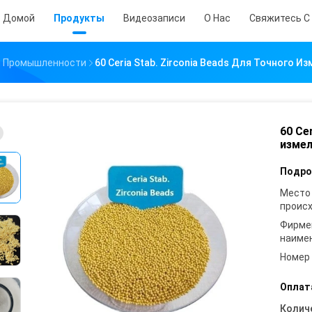
Домой
Продукты
Видеозаписи
О Нас
Свяжитесь С
и Промышленности
60 Ceria Stab. Zirconia Beads Для Точного 
60 Ce
измел
Подро
Место
проис
Фирме
наиме
Номер
Оплат
Колич