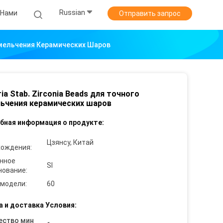
Russian
 Нами
Отправить запрос
Измельчения Керамических Шаров
ria Stab. Zirconia Beads для точного
ьчения керамических шаров
бная информация о продукте:
Цзянсу, Китай
хождения:
нное
SI
нование:
 модели:
60
а и доставка Условия:
ество мин