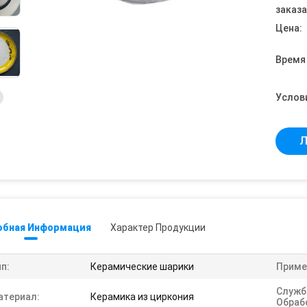
заказа
Цена:
Время
Услов
Л
обная Информация
Характер Продукции
п:
Керамические шарики
Приме
Служб
атериал:
Керамика из циркония
Обраб