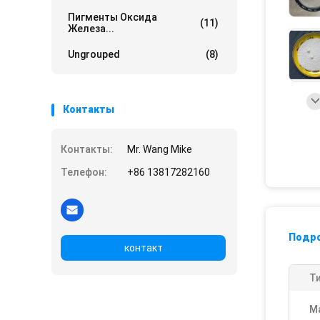
Пигменты Оксида
(11)
Железа...
Ungrouped
(8)
Контакты
Контакты:
Mr. Wang Mike
Телефон:
+86 13817282160
Подр
контакт
Ти
М