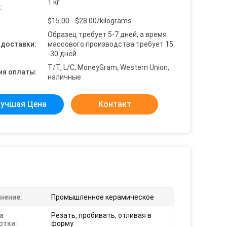
1 кг
:
$15.00 - $28.00/kilograms
Образец требует 5-7 дней, а время
 доставки:
массового производства требует 15
-30 дней
T/T, L/C, MoneyGram, Western Union,
ия оплаты:
наличные
учшая Цена
Контакт
нение:
Промышленное керамическое
а
Резать, пробивать, отливая в
отки:
форму