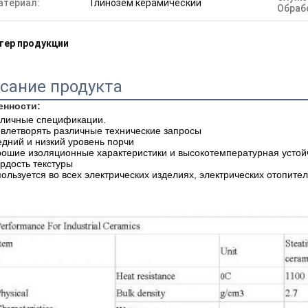
атериал:
Глинозем керамический
Обраб
тер продукции
сание продукта
енности:
зличные спецификации.
овлетворять различные технические запросы
едний и низкий уровень порчи
рошие изоляционные характеристики и высокотемпературная устой
ердость текстуры
пользуется во всех электрических изделиях, электрических отопите