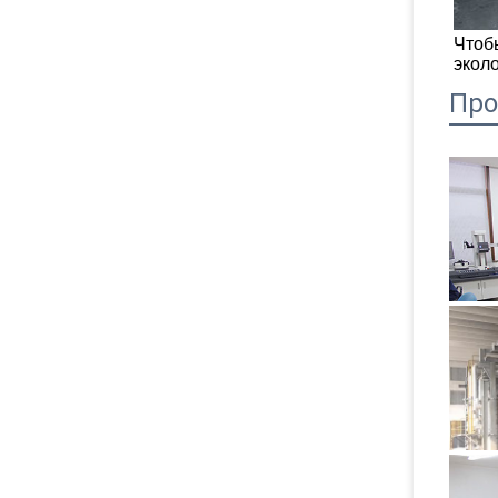
Чтоб
экол
Про