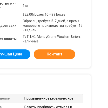
ество мин
1 кг
:
$22.00/boxes 10-499 boxes
Образец требует 5-7 дней, а время
 доставки:
массового производства требует 15
-30 дней
T/T, L/C, MoneyGram, Western Union,
ия оплаты:
наличные
учшая Цена
Контакт
нение:
Промышленное керамическое
а
Резать, пробивать, отливая в