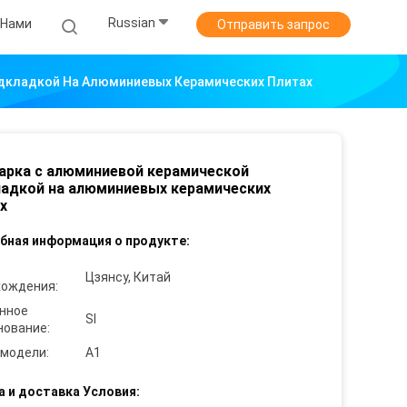
Russian
 Нами
Отправить запрос
дкладкой На Алюминиевых Керамических Плитах
арка с алюминиевой керамической
адкой на алюминиевых керамических
х
бная информация о продукте:
Цзянсу, Китай
хождения:
нное
SI
нование:
 модели:
А1
а и доставка Условия: