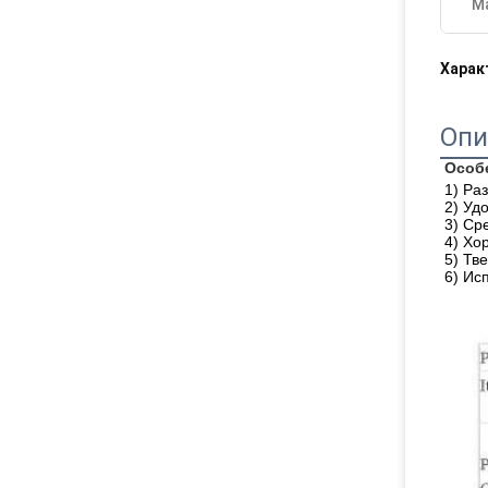
М
Харак
Опи
Особ
1) Ра
2) Уд
3) Ср
4) Хо
5) Тв
6) Ис