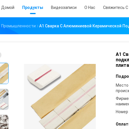
Домой
Продукты
Видеозаписи
О Нас
Свяжитесь С
и Промышленности
A1 Сварка С Алюминиевой Керамической По
A1 Св
подкл
плита
Подро
Место
проис
Фирме
наиме
Номер
Оплат