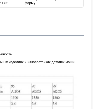
отки:
форму
чивость
льных изделиях и износостойких деталях машин.