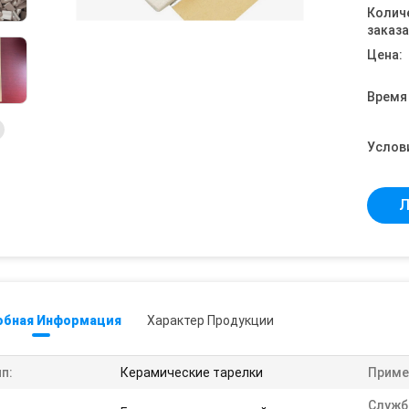
Колич
заказа
Цена:
Время
Услов
Л
обная Информация
Характер Продукции
п:
Керамические тарелки
Приме
Служб