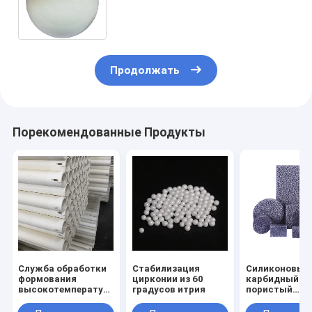
80 мм Формирование
керамических шариков
Продолжать
Порекомендованные Продукты
Служба обработки
Стабилизация
Силиконовый
формования
цирконии из 60
карбидный
высокотемпературные
градусов итрия
пористый
огнеупорные
керамически
алюминиевые
пенофильтр д