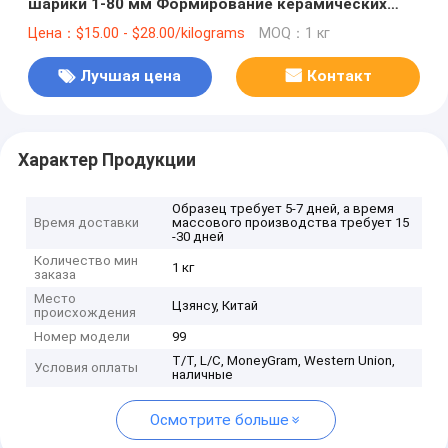
шарики 1-80 мм Формирование керамических
шариков
Цена：$15.00 - $28.00/kilograms
MOQ：1 кг
Лучшая цена
Контакт
Характер Продукции
Образец требует 5-7 дней, а время
Время доставки
массового производства требует 15
-30 дней
Количество мин
1 кг
заказа
Место
Цзянсу, Китай
происхождения
Номер модели
99
T/T, L/C, MoneyGram, Western Union,
Условия оплаты
наличные
Осмотрите больше