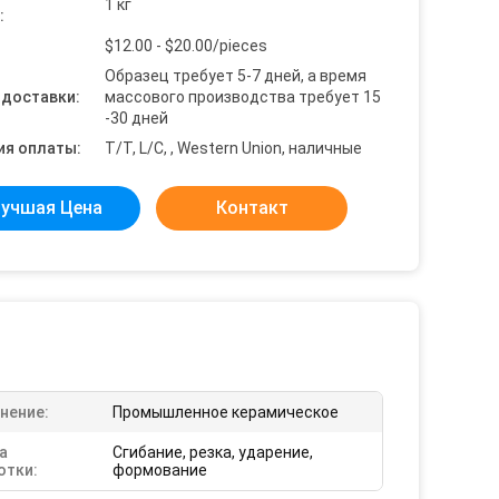
1 кг
:
$12.00 - $20.00/pieces
Образец требует 5-7 дней, а время
 доставки:
массового производства требует 15
-30 дней
ия оплаты:
T/T, L/C, , Western Union, наличные
учшая Цена
Контакт
нение:
Промышленное керамическое
а
Сгибание, резка, ударение,
отки:
формование