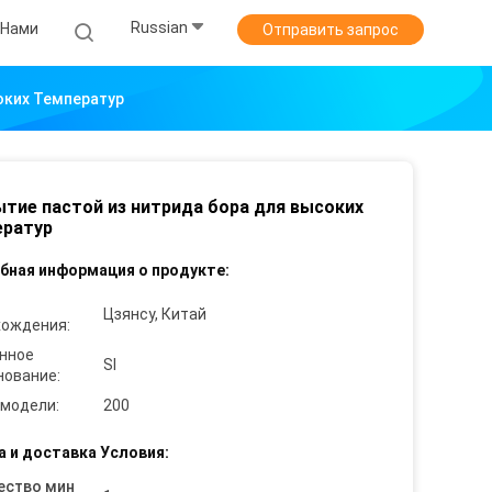
Russian
 Нами
Отправить запрос
оких Температур
тие пастой из нитрида бора для высоких
ератур
бная информация о продукте:
Цзянсу, Китай
хождения:
нное
SI
нование:
 модели:
200
а и доставка Условия:
ество мин