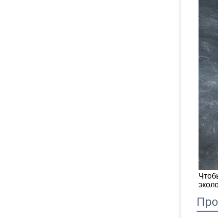
Чтоб
экол
Про