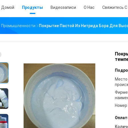
Домой
Продукты
Видеозаписи
О Нас
Свяжитесь С
и Промышленности
Покрытие Пастой Из Нитрида Бора Для Выс
Покры
темп
Подро
Место
проис
Фирме
наиме
Номер
Оплат
Колич