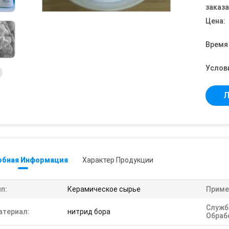
заказа
Цена:
Время
Услов
Л
обная Информация
Характер Продукции
п:
Керамическое сырье
Приме
Служб
атериал:
нитрид бора
Обраб