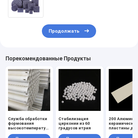
пенофильтр для
фильтрационного раствора
расплавленного металла
Продолжать
Порекомендованные Продукты
Служба обработки
Стабилизация
200 Алюмини
формования
цирконии из 60
керамически
высокотемпературные
градусов итрия
пластины дл
огнеупорные
высокотемпе
алюминиевые
условий