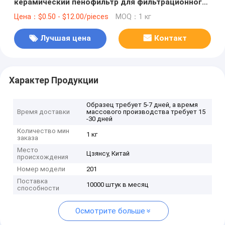
керамический пенофильтр для фильтрационного
раствора расплавленного металла
Цена：$0.50 - $12.00/pieces
MOQ：1 кг
Лучшая цена
Контакт
Характер Продукции
Образец требует 5-7 дней, а время
Время доставки
массового производства требует 15
-30 дней
Количество мин
1 кг
заказа
Место
Цзянсу, Китай
происхождения
Номер модели
201
Поставка
10000 штук в месяц
способности
Осмотрите больше