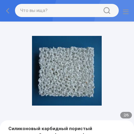
2
/
6
Силиконовый карбидный пористый