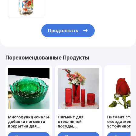
стекла без свинца на тумблерах
и стеклоизделиях
Продолжать
Порекомендованные Продукты
Многофункциональная
Пигмент для
Пигмент стек
добавка пигмента
стеклянной
оксида желез
покрытия для
посуды,
устойчивого
расплавленного
устойчивый к
сопротивлен
стекла CAS No
кислотам и
кислотам и