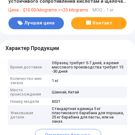
устойчивого сопротивления кислотам и щелочам
в бутылках и стеклоизделиях
Цена：$10.00/kilograms >=25 kilograms
MOQ：1 кг
Лучшая цена
Контакт
Характер Продукции
Образец требует 5-7 дней, а время
Время доставки
массового производства требует 15
-30 дней
Количество мин
1 кг
заказа
Место
Шанхай, Китай
происхождения
Номер модели
6021
Стандартная единица 5 кг
Упаковывая
пластикового барабана для порошка,
детали
25 кг барабана для пасты, или на
заказ.