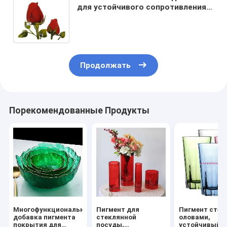
для устойчивого сопротивления
кислотам и щелочам в бутылках
и стеклоизделиях
Продолжать
Порекомендованные Продукты
Многофункциональная
Пигмент для
Пигмент стек
добавка пигмента
стеклянной
оловами,
покрытия для
посуды,
устойчивый к