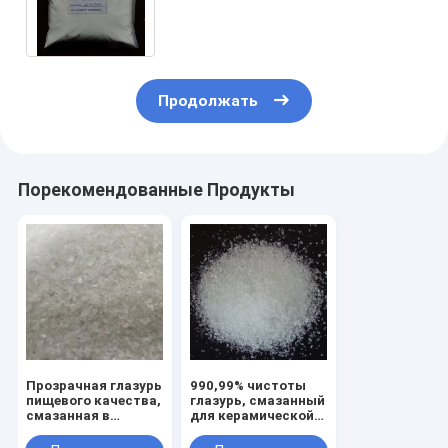
гранул или порошка с номером
CAS 65997-18-4
Продолжать
Порекомендованные Продукты
Прозрачная глазурь
990,99% чистоты
пищевого качества,
глазурь, смазанный
смазанная в
для керамической
гранулах или
остекления CAS No
порошке для
65997-18-4