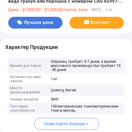
виде гранул или порошка с номером CAS 65997-
18-4
Цена：$1,000.00 - $1,200.00/metric tons
MOQ：1 кг
Лучшая цена
Контакт
Характер Продукции
Образец требует 5-7 дней, а время
Время доставки
массового производства требует 15
-30 дней
Количество мин
1 кг
заказа
Место
Цзянсу, Китай
происхождения
Номер модели
5041
Поставка
150 метрических тонн/метрические
способности
тонн в месяц
Осмотрите больше