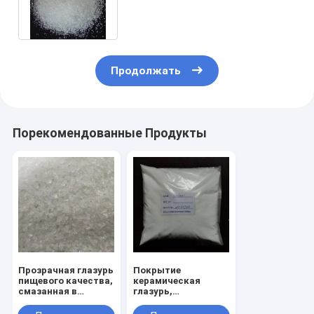
остекления CAS No 65997-18-
4
Продолжать
Порекомендованные Продукты
Прозрачная глазурь
Покрытие
пищевого качества,
керамическая
смазанная в
глазурь,
гранулах или
фрированная в виде
порошке для
гранул или порошка