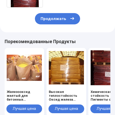
Продолжать
Порекомендованные Продукты
Железооксид
Высокая
Химическая
желтый для
теплостойкость
стойкость
бетонных
Оксид железа
Пигменты ок
кровельных
Красный с
железа Точка
черепиц, мостовых
химической
кипения 2750°
Лучшая цена
Лучшая цена
Лучшая ц
камней, пластмасс
стойкостью до
Fe2O3 Химиче
и резинополимеров,
1000°C
класс