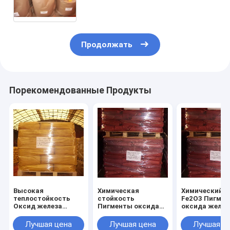
резинополимеров, морта,
бумаги и покрытий катушек
Продолжать
Порекомендованные Продукты
Высокая
Химическая
Химический к
теплостойкость
стойкость
Fe2O3 Пигме
Оксид железа
Пигменты оксида
оксида желез
Красный с
железа Точка
отличной
химической
кипения 2750°C и α-
светостойко
Лучшая цена
Лучшая цена
Лучшая ц
стойкостью до
Fe2O3 Химический