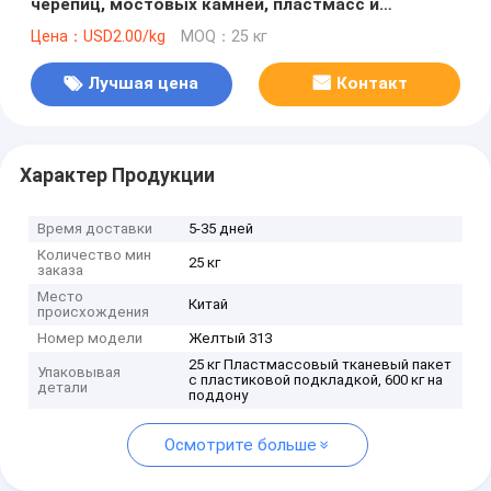
черепиц, мостовых камней, пластмасс и
резинополимеров, морта, бумаги и покрытий
Цена：USD2.00/kg
MOQ：25 кг
катушек
Лучшая цена
Контакт
Характер Продукции
Время доставки
5-35 дней
Количество мин
25 кг
заказа
Место
Китай
происхождения
Номер модели
Желтый 313
25 кг Пластмассовый тканевый пакет
Упаковывая
с пластиковой подкладкой, 600 кг на
детали
поддону
Осмотрите больше